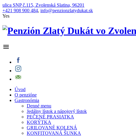
ulica SNP č.115, Zvolenská Slatina, 96201
+421 908 900 484
,
info@penzionzlatydukat.sk
Yes
Úvod
O penzióne
Gastronómia
Denné menu
Jedálny lístok a nápojový lístok
PEČENÉ PRASIATKA
KORÝTKA
GRILOVANÉ KOLENÁ
KONFITOVANÁ ŠUNKA