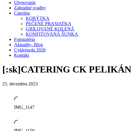
Ubytovanie
Zahradné svadby
Catering
KORÝTKA
PEČENÉ PRASIATKA
GRILOVANÉ KOLENÁ
KONFITOVANÁ ŠUNKA
Fotogaléria
Aktuality- Blog
Cyklojazda 2026
Kontakt
[:sk]CATERING CK PELIKÁN 
25. decembra 2023
IMG_1147
IMG_1150