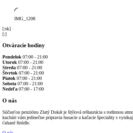
IMG_1208
[:sk]
[:]
Otváracie hodiny
Pondelok
07:00 - 21:00
Utorok
07:00 - 21:00
Streda
07:00 - 21:00
Štvrtok
07:00 - 21:00
Piatok
07:00 - 21:00
Sobota
07:00 - 21:00
Nedeľa
07:00 - 17:00
O nás
Súčasťou penziónu Zlatý Dukát je štýlová reštaurácia s rodinnou atm
kuchári vám jedinečne pripravia husacie a kačacie špeciality s vynik
ťahané štrúdle.
O nás