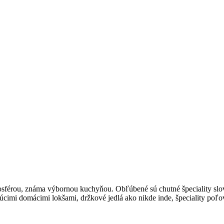
osférou, známa výbornou kuchyňou. Obľúbené sú chutné špeciality slov
ajúcimi domácimi lokšami, držkové jedlá ako nikde inde, špeciality poľ