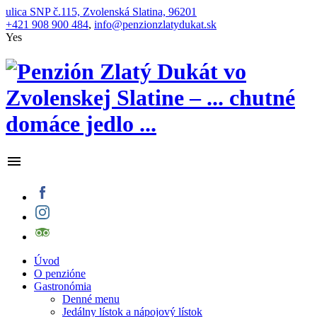
ulica SNP č.115, Zvolenská Slatina, 96201
+421 908 900 484
,
info@penzionzlatydukat.sk
Yes
Úvod
O penzióne
Gastronómia
Denné menu
Jedálny lístok a nápojový lístok