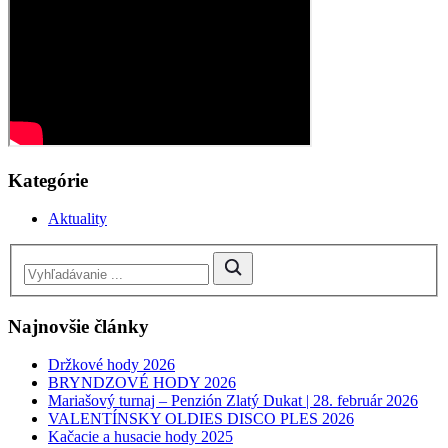
Kategórie
Aktuality
Najnovšie články
Držkové hody 2026
BRYNDZOVÉ HODY 2026
Mariašový turnaj – Penzión Zlatý Dukat | 28. február 2026
VALENTÍNSKY OLDIES DISCO PLES 2026
Kačacie a husacie hody 2025