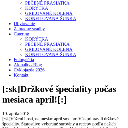
PEČENÉ PRASIATKA
KORÝTKA
GRILOVANÉ KOLENÁ
KONFITOVANÁ ŠUNKA
Ubytovanie
Zahradné svadby
Catering
KORÝTKA
PEČENÉ PRASIATKA
GRILOVANÉ KOLENÁ
KONFITOVANÁ ŠUNKA
Fotogaléria
Aktuality- Blog
Cyklojazda 2026
Kontakt
[:sk]Držkové špeciality počas
mesiaca apríl![:]
19. apríla 2018
[:sk]Vážení hosti, na mesiac apríl sme pre Vás pripravili držkové
špeciality. Starostlivo vyberané suroviny a recepy podľa našich