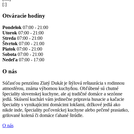
[:]
Otváracie hodiny
Pondelok
07:00 - 21:00
Utorok
07:00 - 21:00
Streda
07:00 - 21:00
Štvrtok
07:00 - 21:00
Piatok
07:00 - 21:00
Sobota
07:00 - 21:00
Nedeľa
07:00 - 17:00
O nás
Súčasťou penziónu Zlatý Dukát je štýlová reštaurácia s rodinnou
atmosférou, známa výbornou kuchyňou. Obľúbené sú chutné
špeciality slovenskej kuchyne, ale aj tradičné domáce a sezónne
jedlá. Skúsení kuchári vám jedinečne pripravia husacie a kačacie
špeciality s vynikajúcimi domácimi lokšami, držkové jedlá ako
nikde inde, špeciality poľovníckej kuchyne alebo pečené prasiatko,
grilované kolená či domáce ťahané štrúdle.
O nás