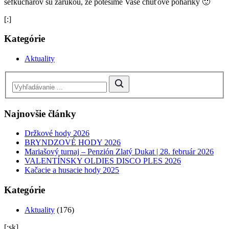
šéfkuchárov sú zárukou, že potešíme Vaše chuťové poháriky 🙂
[:]
Kategórie
Aktuality
Najnovšie články
Držkové hody 2026
BRYNDZOVÉ HODY 2026
Mariašový turnaj – Penzión Zlatý Dukat | 28. február 2026
VALENTÍNSKY OLDIES DISCO PLES 2026
Kačacie a husacie hody 2025
Kategórie
Aktuality
(176)
[:sk]