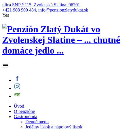
ulica SNP č.115, Zvolenská Slatina, 96201
+421 908 900 484
,
info@penzionzlatydukat.sk
Yes
Úvod
O penzióne
Gastronómia
Denné menu
Jedálny lístok a nápojový lístok