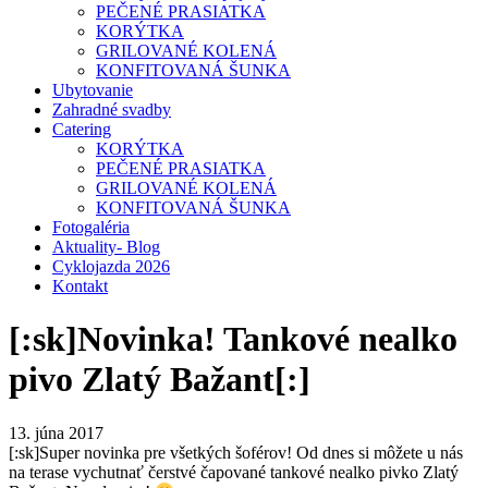
PEČENÉ PRASIATKA
KORÝTKA
GRILOVANÉ KOLENÁ
KONFITOVANÁ ŠUNKA
Ubytovanie
Zahradné svadby
Catering
KORÝTKA
PEČENÉ PRASIATKA
GRILOVANÉ KOLENÁ
KONFITOVANÁ ŠUNKA
Fotogaléria
Aktuality- Blog
Cyklojazda 2026
Kontakt
[:sk]Novinka! Tankové nealko
pivo Zlatý Bažant[:]
13. júna 2017
[:sk]
Super novinka pre všetkých šoférov! Od dnes si môžete u nás
na terase vychutnať čerstvé čapované tankové nealko pivko Zlatý