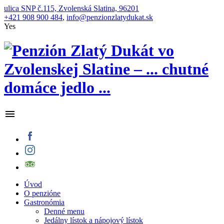
ulica SNP č.115, Zvolenská Slatina, 96201
+421 908 900 484
,
info@penzionzlatydukat.sk
Yes
Úvod
O penzióne
Gastronómia
Denné menu
Jedálny lístok a nápojový lístok