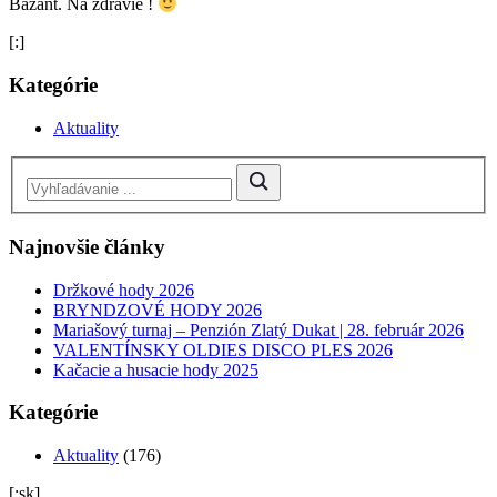
Bažant. Na zdravie !
[:]
Kategórie
Aktuality
Najnovšie články
Držkové hody 2026
BRYNDZOVÉ HODY 2026
Mariašový turnaj – Penzión Zlatý Dukat | 28. február 2026
VALENTÍNSKY OLDIES DISCO PLES 2026
Kačacie a husacie hody 2025
Kategórie
Aktuality
(176)
[:sk]