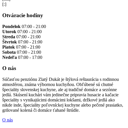
[:]
Otváracie hodiny
Pondelok
07:00 - 21:00
Utorok
07:00 - 21:00
Streda
07:00 - 21:00
Štvrtok
07:00 - 21:00
Piatok
07:00 - 21:00
Sobota
07:00 - 21:00
Nedeľa
07:00 - 17:00
O nás
Súčasťou penziónu Zlatý Dukát je štýlová reštaurácia s rodinnou
atmosférou, známa výbornou kuchyňou. Obľúbené sú chutné
špeciality slovenskej kuchyne, ale aj tradičné domáce a sezónne
jedlá. Skúsení kuchári vám jedinečne pripravia husacie a kačacie
špeciality s vynikajúcimi domácimi lokšami, držkové jedlá ako
nikde inde, špeciality poľovníckej kuchyne alebo pečené prasiatko,
grilované kolená či domáce ťahané štrúdle.
O nás