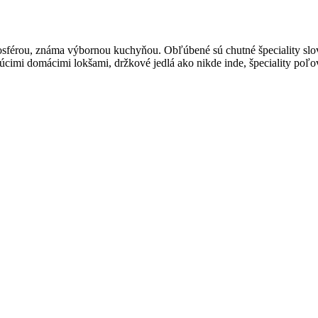
osférou, známa výbornou kuchyňou. Obľúbené sú chutné špeciality slov
ajúcimi domácimi lokšami, držkové jedlá ako nikde inde, špeciality poľ