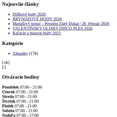
Najnovšie články
Držkové hody 2026
BRYNDZOVÉ HODY 2026
Mariašový turnaj – Penzión Zlatý Dukat | 28. február 2026
VALENTÍNSKY OLDIES DISCO PLES 2026
Kačacie a husacie hody 2025
Kategórie
Aktuality
(176)
[:sk]
[:]
Otváracie hodiny
Pondelok
07:00 - 21:00
Utorok
07:00 - 21:00
Streda
07:00 - 21:00
Štvrtok
07:00 - 21:00
Piatok
07:00 - 21:00
Sobota
07:00 - 21:00
Nedeľa
07:00 - 17:00