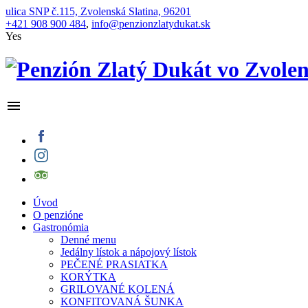
ulica SNP č.115, Zvolenská Slatina, 96201
+421 908 900 484
,
info@penzionzlatydukat.sk
Yes
Úvod
O penzióne
Gastronómia
Denné menu
Jedálny lístok a nápojový lístok
PEČENÉ PRASIATKA
KORÝTKA
GRILOVANÉ KOLENÁ
KONFITOVANÁ ŠUNKA