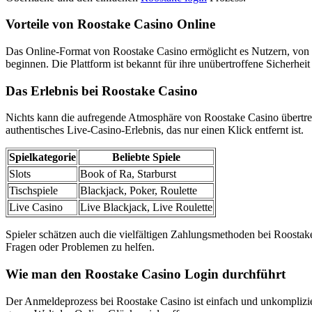
Vorteile von Roostake Casino Online
Das Online-Format von Roostake Casino ermöglicht es Nutzern, von üb
beginnen. Die Plattform ist bekannt für ihre unübertroffene Sicherheit 
Das Erlebnis bei Roostake Casino
Nichts kann die aufregende Atmosphäre von Roostake Casino übertreffe
authentisches Live-Casino-Erlebnis, das nur einen Klick entfernt ist.
Spielkategorie
Beliebte Spiele
Slots
Book of Ra, Starburst
Tischspiele
Blackjack, Poker, Roulette
Live Casino
Live Blackjack, Live Roulette
Spieler schätzen auch die vielfältigen Zahlungsmethoden bei Roostake
Fragen oder Problemen zu helfen.
Wie man den Roostake Casino Login durchführt
Der Anmeldeprozess bei Roostake Casino ist einfach und unkomplizier