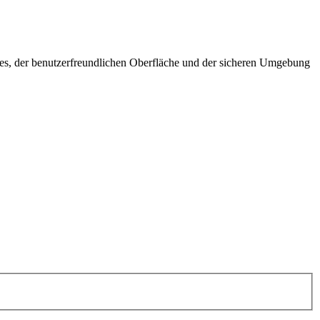
tures, der benutzerfreundlichen Oberfläche und der sicheren Umgebung