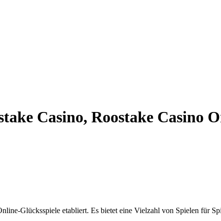
stake Casino, Roostake Casino 
line-Glücksspiele etabliert. Es bietet eine Vielzahl von Spielen für Sp