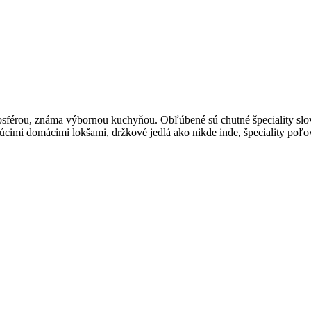
osférou, známa výbornou kuchyňou. Obľúbené sú chutné špeciality slov
ajúcimi domácimi lokšami, držkové jedlá ako nikde inde, špeciality poľ