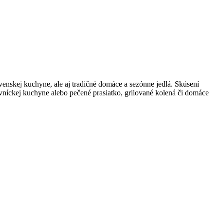
enskej kuchyne, ale aj tradičné domáce a sezónne jedlá. Skúsení
ovníckej kuchyne alebo pečené prasiatko, grilované kolená či domáce