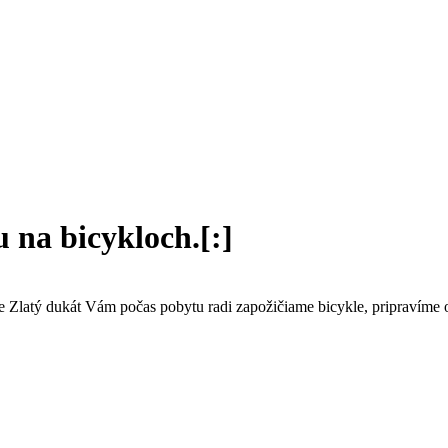
 na bicykloch.[:]
óne Zlatý dukát Vám počas pobytu radi zapožičiame bicykle, pripravíme 