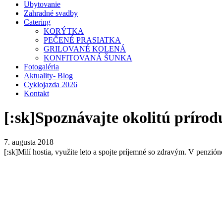
Ubytovanie
Zahradné svadby
Catering
KORÝTKA
PEČENÉ PRASIATKA
GRILOVANÉ KOLENÁ
KONFITOVANÁ ŠUNKA
Fotogaléria
Aktuality- Blog
Cyklojazda 2026
Kontakt
[:sk]Spoznávajte okolitú prírodu
7. augusta 2018
[:sk]Milí hostia, využite leto a spojte príjemné so zdravým. V penzi