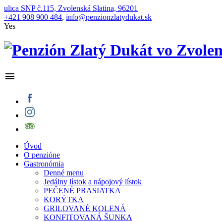
ulica SNP č.115, Zvolenská Slatina, 96201
+421 908 900 484
,
info@penzionzlatydukat.sk
Yes
Úvod
O penzióne
Gastronómia
Denné menu
Jedálny lístok a nápojový lístok
PEČENÉ PRASIATKA
KORÝTKA
GRILOVANÉ KOLENÁ
KONFITOVANÁ ŠUNKA