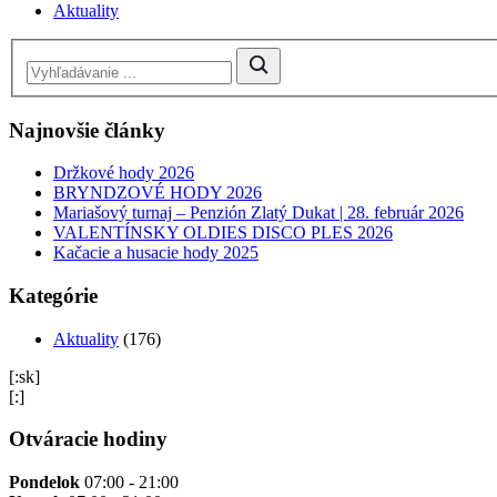
Aktuality
Najnovšie články
Držkové hody 2026
BRYNDZOVÉ HODY 2026
Mariašový turnaj – Penzión Zlatý Dukat | 28. február 2026
VALENTÍNSKY OLDIES DISCO PLES 2026
Kačacie a husacie hody 2025
Kategórie
Aktuality
(176)
[:sk]
[:]
Otváracie hodiny
Pondelok
07:00 - 21:00