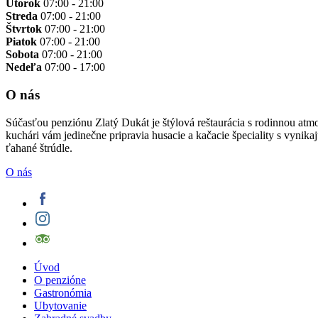
Utorok
07:00 - 21:00
Streda
07:00 - 21:00
Štvrtok
07:00 - 21:00
Piatok
07:00 - 21:00
Sobota
07:00 - 21:00
Nedeľa
07:00 - 17:00
O nás
Súčasťou penziónu Zlatý Dukát je štýlová reštaurácia s rodinnou atm
kuchári vám jedinečne pripravia husacie a kačacie špeciality s vynik
ťahané štrúdle.
O nás
Úvod
O penzióne
Gastronómia
Ubytovanie